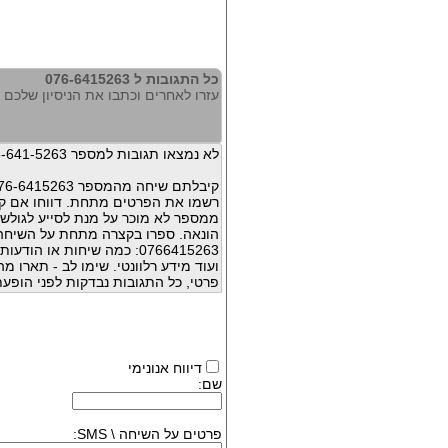
כל התגובות ל 076-6415263
עזרו לאחרים וכתבו את הניסיון שלכם עם 415263
לא נמצאו תגובות למספר 076-641-5263
קיבלתם שיחה מהמספר 076-6415263 ?
רשמו את הפרטים מתחת. דווחו אם קי
ממספר לא מוכר על מנת לסייע לגולשי
הונאה. ספרו בקצרה מתחת על השיח
0766415263: כמה שיחות או 
ועוד מידע רלוונטי. שימו לב - תארו 
פרטי, כל התגובות נבדקות לפני הופעת
דיווח אנונימי
שם:
פרטים על השיחה \ SMS: