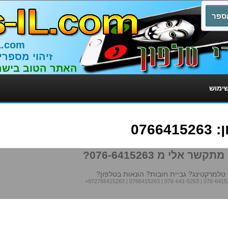
L.com
זיהוי מספרי
האתר הטוב בישר
שימוש
076
תקשר אלי מ 076-6415263?
טלמרקטינג? גביית חובות? הונאות בטלפון?
+972766415263
|
0766415263
|
076-641-5263
|
076-6415