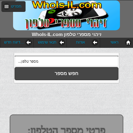
תפריט
WhoIs-IL.com זיהוי מספרי טלפון
ראשי
אודות
תנאי שימוש
הוסף דיווח חדש
חפש מספר
פרטי מספר הטלפון: