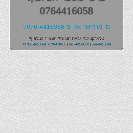
0764416058
מי מתקשר אלי מ 076-4416058?
טלמרקטינג? גביית חובות? הונאות בטלפון?
+972764416058
|
0764416058
|
076-441-6058
|
076-4416058