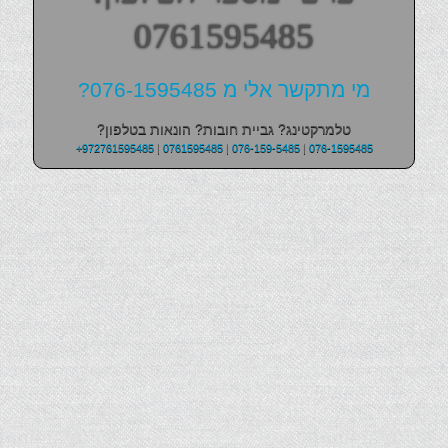
0761595485
מי מתקשר אלי מ 076-1595485?
טלמרקטינג? גביית חובות? הונאות בטלפון?
+972761595485
|
0761595485
|
076-159-5485
|
076-1595485