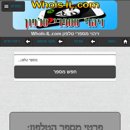
תפריט
WhoIs-IL.com זיהוי מספרי טלפון
ראשי
אודות
תנאי שימוש
הוסף דיווח חדש
חפש מספר
פרטי מספר הטלפון: