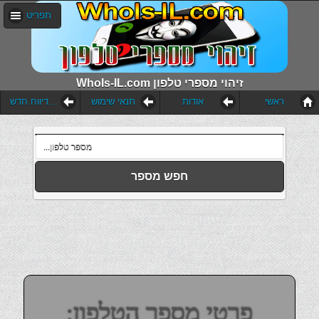
תפריט
WhoIs-IL.com זיהוי מספרי טלפון
ראשי
אודות
תנאי שימוש
הוסף דיווח חדש
חפש מספר
פרטי מספר הטלפון: