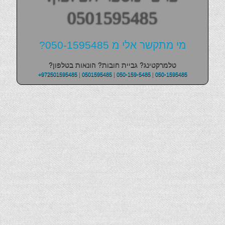
0501595485
מי מתקשר אלי מ 050-1595485?
טלמרקטינג? גביית חובות? הונאות בטלפון?
+972501595485
|
0501595485
|
050-159-5485
|
050-1595485