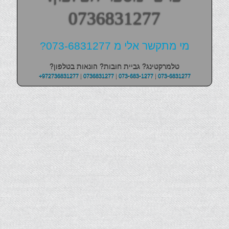
0736831277
מי מתקשר אלי מ 073-6831277?
טלמרקטינג? גביית חובות? הונאות בטלפון?
+972736831277
|
0736831277
|
073-683-1277
|
073-6831277