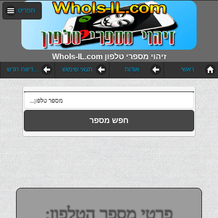
תפריט
WhoIs-IL.com זיהוי מספרי טלפון
ראשי
אודות
תנאי שימוש
הוסף דיווח חדש
חפש מספר
פרטי מספר הטלפון: