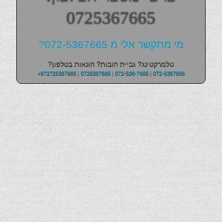
0725367665
מי מתקשר אלי מ 072-5367665?
טלמרקטינג? גביית חובות? הונאות בטלפון?
+972725367665
|
0725367665
|
072-536-7665
|
072-5367665