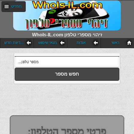
תפריט
WhoIs-IL.com זיהוי מספרי טלפון
ראשי
אודות
תנאי שימוש
הוסף דיווח חדש
חפש מספר
פרטי מספר הטלפון: