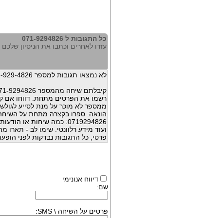
כל התגובות ל 071-9294826
עזרו לאחרים וכתבו את הניסיון שלכם עם 294826
לא נמצאו תגובות למספר 071-929-4826
קיבלתם שיחה מהמספר 071-9294826 ?
רשמו את הפרטים מתחת. דווחו אם קי
ממספר לא מוכר על מנת לסייע לגולשי
הונאה. ספרו בקצרה מתחת על השיח
0719294826: כמה שיחות או 
ועוד מידע רלוונטי. שימו לב - תארו 
פרטי, כל התגובות נבדקות לפני הופעת
דיווח אנונימי
שם:
פרטים על השיחה \ SMS: