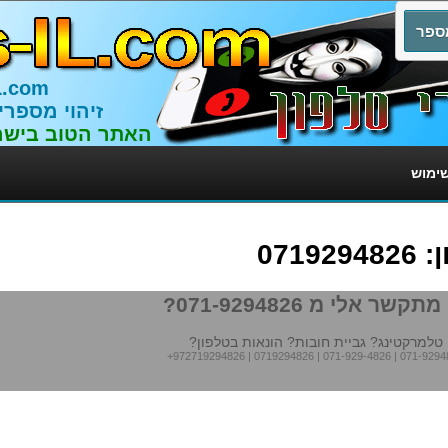
L.com
זיהוי מספרי
האתר הטוב בישר
שימוש
071
תקשר אלי מ 071-9294826?
טלמרקטינג? גביית חובות? הונאות בטלפון?
+972719294826
|
0719294826
|
071-929-4826
|
071-9294