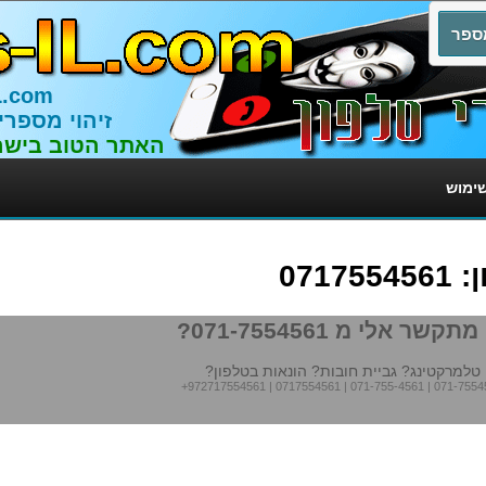
L.com
זיהוי מספרי
האתר הטוב בישר
שימוש
071
תקשר אלי מ 071-7554561?
טלמרקטינג? גביית חובות? הונאות בטלפון?
+972717554561
|
0717554561
|
071-755-4561
|
071-7554