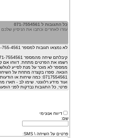
כל התגובות ל 071-7554561
עזרו לאחרים וכתבו את הניסיון שלכם עם 554561
לא נמצאו תגובות למספר 071-755-4561
קיבלתם שיחה מהמספר 071-7554561 ?
רשמו את הפרטים מתחת. דווחו אם קי
ממספר לא מוכר על מנת לסייע לגולשי
הונאה. ספרו בקצרה מתחת על השיח
0717554561: כמה שיחות או 
ועוד מידע רלוונטי. שימו לב - תארו 
פרטי, כל התגובות נבדקות לפני הופעת
דיווח אנונימי
שם:
פרטים על השיחה \ SMS: