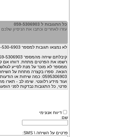
כל התגובות ל 059-5306903
עזרו לאחרים וכתבו את הניסיון שלכם עם 306903
לא נמצאו תגובות למספר 059-530-6903
קיבלתם שיחה מהמספר 059-5306903 ?
רשמו את הפרטים מתחת. דווחו אם קי
ממספר לא מוכר על מנת לסייע לגולשי
הונאה. ספרו בקצרה מתחת על השיח
0595306903: כמה שיחות או 
ועוד מידע רלוונטי. שימו לב - תארו 
פרטי, כל התגובות נבדקות לפני הופעת
דיווח אנונימי
שם:
פרטים על השיחה \ SMS: