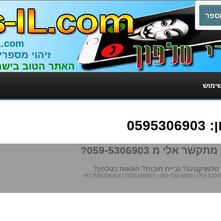
L.com
זיהוי מספרי
האתר הטוב בישר
שימוש
059
תקשר אלי מ 059-5306903?
טלמרקטינג? גביית חובות? הונאות בטלפון?
+972595306903
|
0595306903
|
059-530-6903
|
059-5306