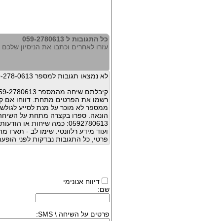
כל התגובות ל 059-2780613
עזרו לאחרים וכתבו את הניסיון שלכם עם 780613
לא נמצאו תגובות למספר 059-278-0613
קיבלתם שיחה מהמספר 059-2780613 ?
רשמו את הפרטים מתחת. דווחו אם קי
ממספר לא מוכר על מנת לסייע לגולשי
הונאה. ספרו בקצרה מתחת על השיח
0592780613: כמה שיחות או 
ועוד מידע רלוונטי. שימו לב - תארו 
פרטי, כל התגובות נבדקות לפני הופעת
דיווח אנונימי
שם:
פרטים על השיחה \ SMS: