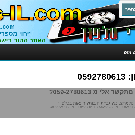
L.com
זיהוי מספרי
האתר הטוב בישר
שימוש
059
תקשר אלי מ 059-2780613?
טלמרקטינג? גביית חובות? הונאות בטלפון?
+972592780613
|
0592780613
|
059-278-0613
|
059-2780