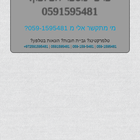
0591595481
מי מתקשר אלי מ 059-1595481?
טלמרקטינג? גביית חובות? הונאות בטלפון?
+972591595481
|
0591595481
|
059-159-5481
|
059-1595481