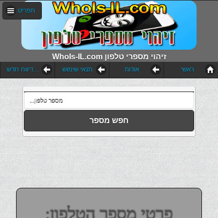
תפריט
WhoIs-IL.com זיהוי מספרי טלפון
ראשי
אודות
תנאי שימוש
הוסף דיווח חדש
חפש מספר
פרטי מספר הטלפון: