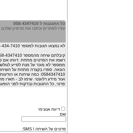
כל התגובות ל 058-4347410
עזרו לאחרים וכתבו את הניסיון שלכם עם 347410
לא נמצאו תגובות למספר 058-434-7410
קיבלתם שיחה מהמספר 058-4347410 ?
רשמו את הפרטים מתחת. דווחו אם קי
ממספר לא מוכר על מנת לסייע לגולשי
הונאה. ספרו בקצרה מתחת על השיח
0584347410: כמה שיחות או 
ועוד מידע רלוונטי. שימו לב - תארו 
פרטי, כל התגובות נבדקות לפני הופעת
דיווח אנונימי
שם:
פרטים על השיחה \ SMS: