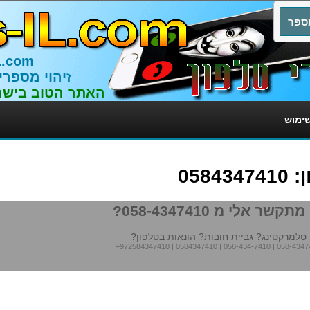
L.com
זיהוי מספרי
האתר הטוב בישר
שימוש
058
תקשר אלי מ 058-4347410?
טלמרקטינג? גביית חובות? הונאות בטלפון?
+972584347410
|
0584347410
|
058-434-7410
|
058-4347