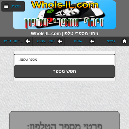
תפריט
WhoIs-IL.com זיהוי מספרי טלפון
ראשי
אודות
תנאי שימוש
הוסף דיווח חדש
חפש מספר
פרטי מספר הטלפון: