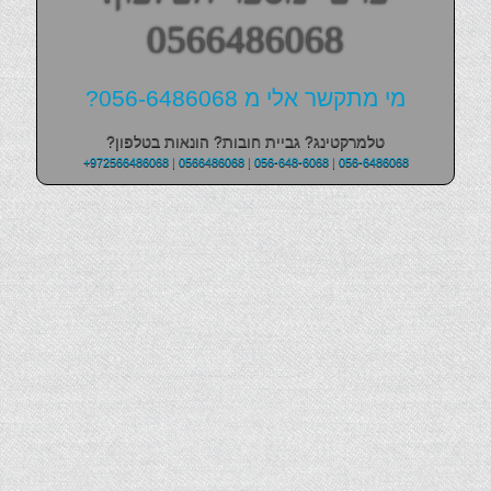
0566486068
מי מתקשר אלי מ 056-6486068?
טלמרקטינג? גביית חובות? הונאות בטלפון?
+972566486068
|
0566486068
|
056-648-6068
|
056-6486068