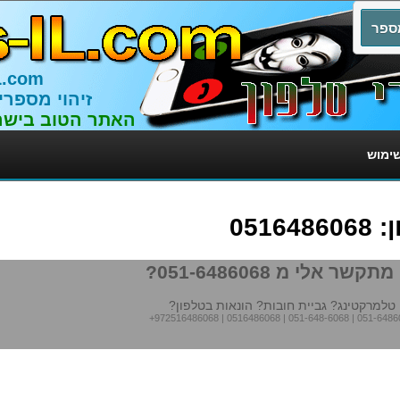
L.com
זיהוי מספרי
האתר הטוב בישר
שימוש
051
תקשר אלי מ 051-6486068?
טלמרקטינג? גביית חובות? הונאות בטלפון?
+972516486068
|
0516486068
|
051-648-6068
|
051-6486