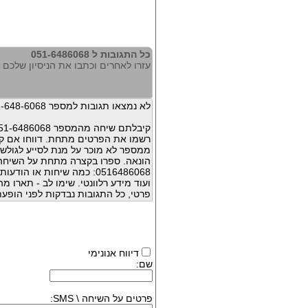
כל התגובות ל 051-6486068
עזרו לאחרים וכתבו את הניסיון שלכם עם 486068
לא נמצאו תגובות למספר 051-648-6068
קיבלתם שיחה מהמספר 051-6486068 ?
רשמו את הפרטים מתחת. דווחו אם קי
ממספר לא מוכר על מנת לסייע לגולשי
הונאה. ספרו בקצרה מתחת על השיח
0516486068: כמה שיחות או 
ועוד מידע רלוונטי. שימו לב - תארו 
פרטי, כל התגובות נבדקות לפני הופעת
דיווח אנונימי
שם:
פרטים על השיחה \ SMS: