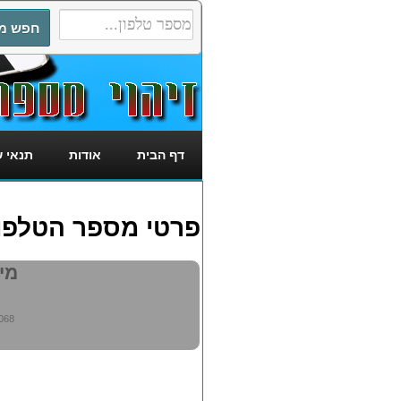
דף הבית
אודות
תנאי 
פרטי מספר הטלפון: 6486068
מי מ
068