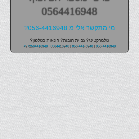
0564416948
מי מתקשר אלי מ 056-4416948?
טלמרקטינג? גביית חובות? הונאות בטלפון?
+972564416948
|
0564416948
|
056-441-6948
|
056-4416948