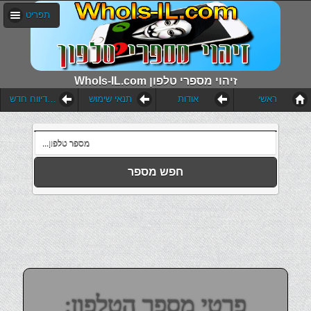
תפריט
WhoIs-IL.com זיהוי מספרי טלפון
ראשי
אודות
תנאי שימוש
הוסף דיווח חדש
חפש מספר
פרטי מספר הטלפון: