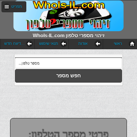
תפריט
WhoIs-IL.com זיהוי מספרי טלפון
ראשי
אודות
תנאי שימוש
הוסף דיווח חדש
חפש מספר
פרטי מספר הטלפון: