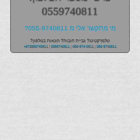
0559740811
מי מתקשר אלי מ 055-9740811?
טלמרקטינג? גביית חובות? הונאות בטלפון?
+972559740811
|
0559740811
|
055-974-0811
|
055-9740811