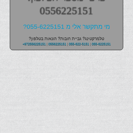
0556225151
מי מתקשר אלי מ 055-6225151?
טלמרקטינג? גביית חובות? הונאות בטלפון?
+972556225151
|
0556225151
|
055-622-5151
|
055-6225151