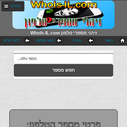
תפריט
WhoIs-IL.com זיהוי מספרי טלפון
ראשי
אודות
תנאי שימוש
הוסף דיווח חדש
חפש מספר
פרטי מספר הטלפון: