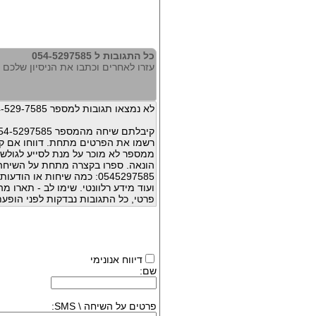
כל התגובות ל 054-5297585
עזרו לאחרים וכתבו את הניסיון שלכם עם 297585
לא נמצאו תגובות למספר 054-529-7585
קיבלתם שיחה מהמספר 054-5297585 ?
רשמו את הפרטים מתחת. דווחו אם קי
ממספר לא מוכר על מנת לסייע לגולשי
הונאה. ספרו בקצרה מתחת על השיח
0545297585: כמה שיחות או 
ועוד מידע רלוונטי. שימו לב - תארו 
פרטי, כל התגובות נבדקות לפני הופעת
דיווח אנונימי
שם:
פרטים על השיחה \ SMS: