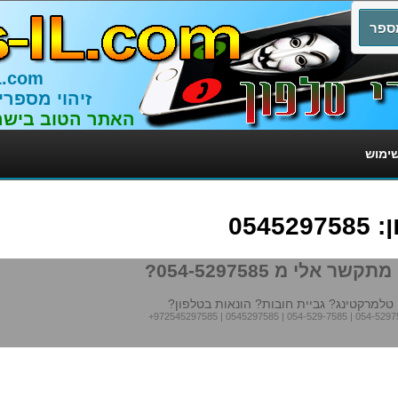
L.com
זיהוי מספרי
האתר הטוב בישר
שימוש
054
תקשר אלי מ 054-5297585?
טלמרקטינג? גביית חובות? הונאות בטלפון?
+972545297585
|
0545297585
|
054-529-7585
|
054-5297