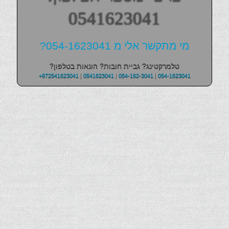
0541623041
מי מתקשר אלי מ 054-1623041?
טלמרקטינג? גביית חובות? הונאות בטלפון?
+972541623041
|
0541623041
|
054-162-3041
|
054-1623041