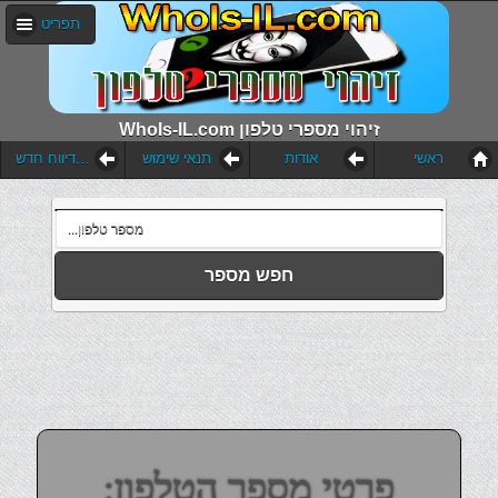
תפריט
WhoIs-IL.com זיהוי מספרי טלפון
ראשי
אודות
תנאי שימוש
הוסף דיווח חדש
חפש מספר
פרטי מספר הטלפון: