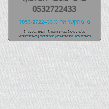
0532722433
מי מתקשר אלי מ 053-2722433?
טלמרקטינג? גביית חובות? הונאות בטלפון?
+972532722433
|
0532722433
|
053-272-2433
|
053-2722433