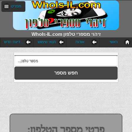
תפריט
WhoIs-IL.com זיהוי מספרי טלפון
ראשי
אודות
תנאי שימוש
הוסף דיווח חדש
חפש מספר
פרטי מספר הטלפון: