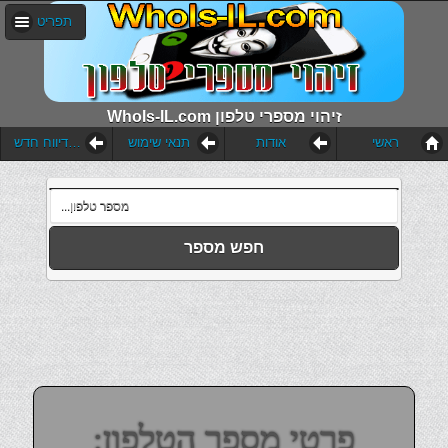
תפריט
WhoIs-IL.com זיהוי מספרי טלפון
ראשי
אודות
תנאי שימוש
הוסף דיווח חדש
חפש מספר
פרטי מספר הטלפון: