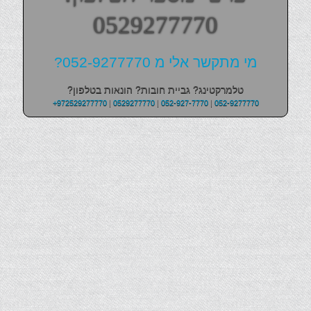
0529277770
מי מתקשר אלי מ 052-9277770?
טלמרקטינג? גביית חובות? הונאות בטלפון?
+972529277770
|
0529277770
|
052-927-7770
|
052-9277770