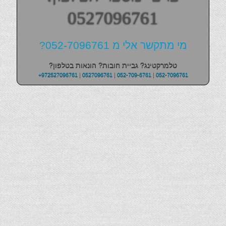
0527096761
מי מתקשר אלי מ 052-7096761?
טלמרקטינג? גביית חובות? הונאות בטלפון?
+972527096761
|
0527096761
|
052-709-6761
|
052-7096761