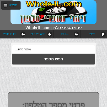
תפריט
WhoIs-IL.com זיהוי מספרי טלפון
ראשי
אודות
תנאי שימוש
הוסף דיווח חדש
חפש מספר
פרטי מספר הטלפון: