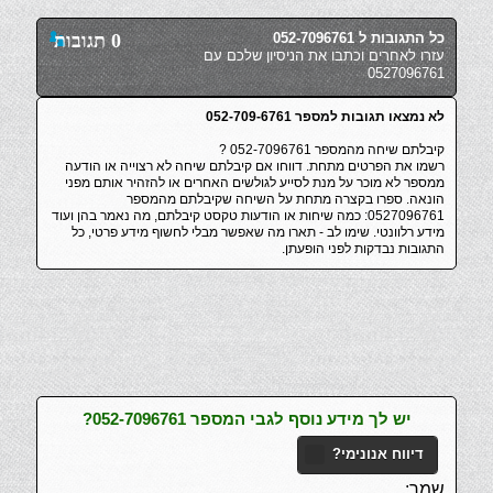
כל התגובות ל 052-7096761
0 תגובות
עזרו לאחרים וכתבו את הניסיון שלכם עם
0527096761
לא נמצאו תגובות למספר 052-709-6761
קיבלתם שיחה מהמספר 052-7096761 ?
רשמו את הפרטים מתחת. דווחו אם קיבלתם שיחה לא רצוייה או הודעה
ממספר לא מוכר על מנת לסייע לגולשים האחרים או להזהיר אותם מפני
הונאה. ספרו בקצרה מתחת על השיחה שקיבלתם מהמספר
0527096761: כמה שיחות או הודעות טקסט קיבלתם, מה נאמר בהן ועוד
מידע רלוונטי. שימו לב - תארו מה שאפשר מבלי לחשוף מידע פרטי, כל
התגובות נבדקות לפני הופעתן.
יש לך מידע נוסף לגבי המספר 052-7096761?
דיווח אנונימי?
שמך: