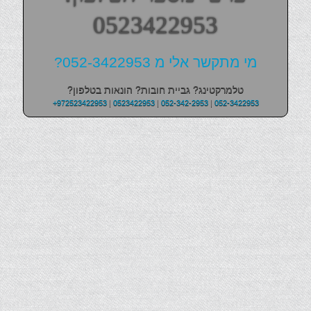
0523422953
מי מתקשר אלי מ 052-3422953?
טלמרקטינג? גביית חובות? הונאות בטלפון?
+972523422953
|
0523422953
|
052-342-2953
|
052-3422953