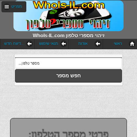
תפריט
WhoIs-IL.com זיהוי מספרי טלפון
ראשי
אודות
תנאי שימוש
הוסף דיווח חדש
חפש מספר
פרטי מספר הטלפון: