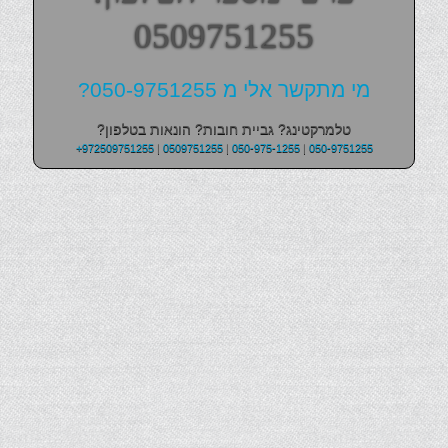
0509751255
מי מתקשר אלי מ 050-9751255?
טלמרקטינג? גביית חובות? הונאות בטלפון?
+972509751255
|
0509751255
|
050-975-1255
|
050-9751255