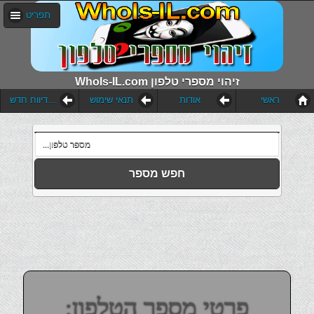
תפריט
WhoIs-IL.com זיהוי מספרי טלפון
ראשי
אודות
תנאי שימוש
הוסף דיווח חדש
חפש מספר
פרטי מספר הטלפון: