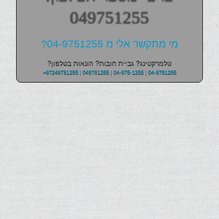
049751255
מי מתקשר אלי מ 04-9751255?
טלמרקטינג? גביית חובות? הונאות בטלפון?
+97249751255
|
049751255
|
04-975-1255
|
04-9751255