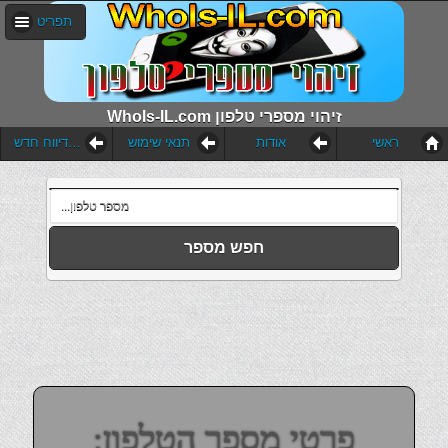
תפריט
WhoIs-IL.com זיהוי מספרי טלפון
ראשי
אודות
תנאי שימוש
הוסף דיווח חדש
חפש מספר
פרטי מספר הטלפון: