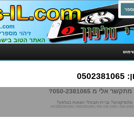
L.com
זיהוי מספרי
האתר הטוב בישר
שימוש
050
תקשר אלי מ 050-2381065?
טלמרקטינג? גביית חובות? הונאות בטלפון?
+972502381065
|
0502381065
|
050-238-1065
|
050-2381