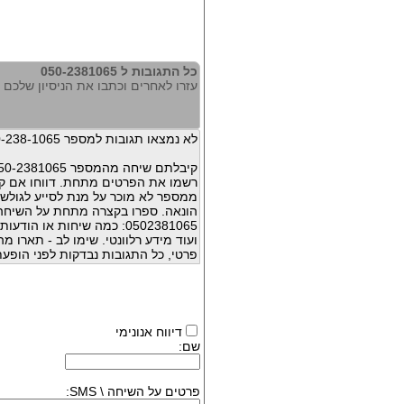
כל התגובות ל 050-2381065
עזרו לאחרים וכתבו את הניסיון שלכם עם 381065
לא נמצאו תגובות למספר 050-238-1065
קיבלתם שיחה מהמספר 050-2381065 ?
רשמו את הפרטים מתחת. דווחו אם קי
ממספר לא מוכר על מנת לסייע לגולשי
הונאה. ספרו בקצרה מתחת על השיח
0502381065: כמה שיחות או 
ועוד מידע רלוונטי. שימו לב - תארו 
פרטי, כל התגובות נבדקות לפני הופעת
דיווח אנונימי
שם:
פרטים על השיחה \ SMS: