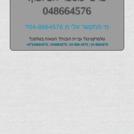
048664576
מי מתקשר אלי מ 04-8664576?
טלמרקטינג? גביית חובות? הונאות בטלפון?
+97248664576
|
048664576
|
04-866-4576
|
04-8664576