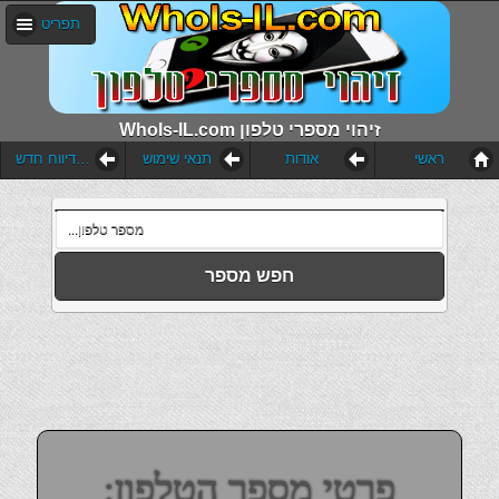
תפריט
WhoIs-IL.com זיהוי מספרי טלפון
ראשי
אודות
תנאי שימוש
הוסף דיווח חדש
חפש מספר
פרטי מספר הטלפון: