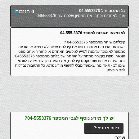
כל התגובות ל 04-5553376
0 תגובות
עזרו לאחרים וכתבו את הניסיון שלכם עם 045553376
לא נמצאו תגובות למספר 04-555-3376
קיבלתם שיחה מהמספר 04-5553376 ?
רשמו את הפרטים מתחת. דווחו אם קיבלתם שיחה לא רצוייה או הודעה
ממספר לא מוכר על מנת לסייע לגולשים האחרים או להזהיר אותם מפני
הונאה. ספרו בקצרה מתחת על השיחה שקיבלתם מהמספר 045553376:
כמה שיחות או הודעות טקסט קיבלתם, מה נאמר בהן ועוד מידע רלוונטי.
שימו לב - תארו מה שאפשר מבלי לחשוף מידע פרטי, כל התגובות נבדקות
לפני הופעתן.
יש לך מידע נוסף לגבי המספר 04-5553376?
דיווח אנונימי?
שמך: