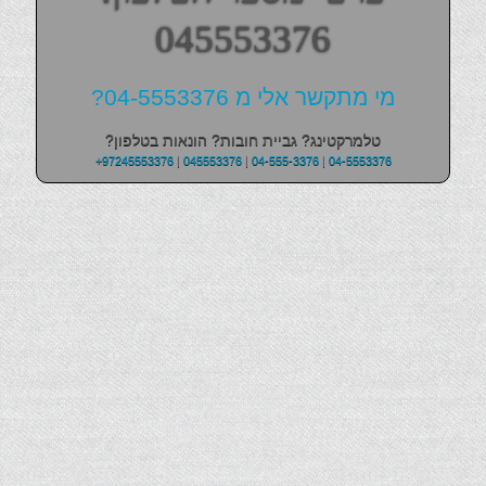
045553376
מי מתקשר אלי מ 04-5553376?
טלמרקטינג? גביית חובות? הונאות בטלפון?
+97245553376
|
045553376
|
04-555-3376
|
04-5553376