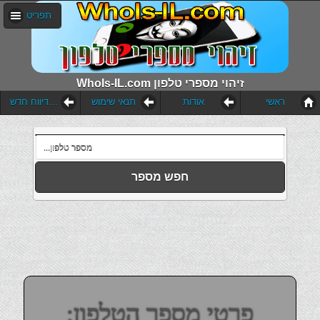
תפריט
WhoIs-IL.com זיהוי מספרי טלפון
ראשי
אודות
תנאי שימוש
הוסף דיווח חדש
חפש מספר
פרטי מספר הטלפון: