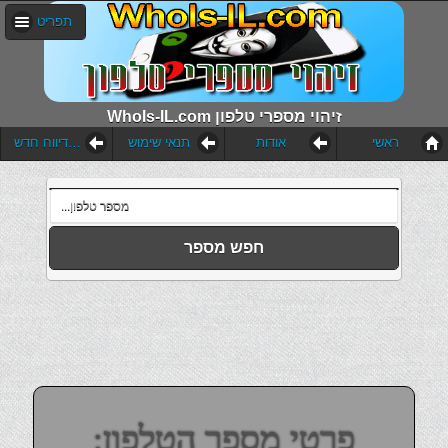
תפריט
WhoIs-IL.com זיהוי מספרי טלפון
ראשי
אודות
תנאי שימוש
הוסף דיווח חדש
חפש מספר
פרטי מספר הטלפון: