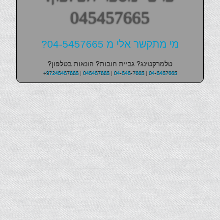
045457665
מי מתקשר אלי מ 04-5457665?
טלמרקטינג? גביית חובות? הונאות בטלפון?
+97245457665
|
045457665
|
04-545-7665
|
04-5457665