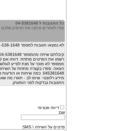
כל התגובות ל 04-5381648
עזרו לאחרים וכתבו את הניסיון שלכם עם 81648
לא נמצאו תגובות למספר 04-538-1648
קיבלתם שיחה מהמספר 04-5381648 ?
רשמו את הפרטים מתחת. דווחו אם קי
ממספר לא מוכר על מנת לסייע לגולשי
הונאה. ספרו בקצרה מתחת על השיח
045381648: כמה שיחות או הו
מידע רלוונטי. שימו לב - תארו מה שא
התגובות נבדקות לפני הופעתן.
דיווח אנונימי
שם:
פרטים על השיחה \ SMS: