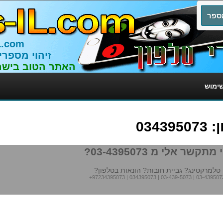
L.com
זיהוי מספרי
האתר הטוב בישר
שימוש
034
מתקשר אלי מ 03-4395073?
טלמרקטינג? גביית חובות? הונאות בטלפון?
+97234395073
|
034395073
|
03-439-5073
|
03-439507