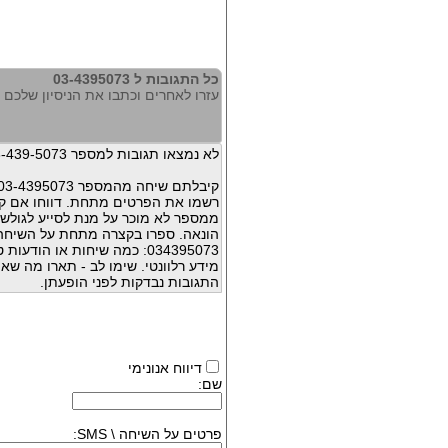
כל התגובות ל 03-4395073
עזרו לאחרים וכתבו את הניסיון שלכם עם 95073
לא נמצאו תגובות למספר 03-439-5073
קיבלתם שיחה מהמספר 03-4395073 ?
רשמו את הפרטים מתחת. דווחו אם קי
ממספר לא מוכר על מנת לסייע לגולשי
הונאה. ספרו בקצרה מתחת על השיח
034395073: כמה שיחות או הו
מידע רלוונטי. שימו לב - תארו מה שא
התגובות נבדקות לפני הופעתן.
דיווח אנונימי
שם:
פרטים על השיחה \ SMS: