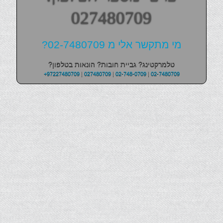
027480709
מי מתקשר אלי מ 02-7480709?
טלמרקטינג? גביית חובות? הונאות בטלפון?
+97227480709
|
027480709
|
02-748-0709
|
02-7480709