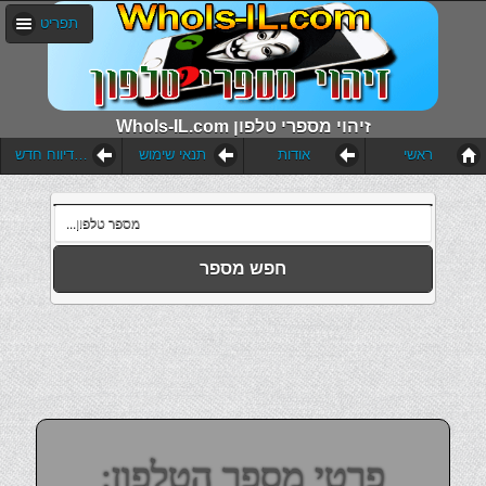
תפריט
WhoIs-IL.com זיהוי מספרי טלפון
ראשי
אודות
תנאי שימוש
הוסף דיווח חדש
חפש מספר
פרטי מספר הטלפון: