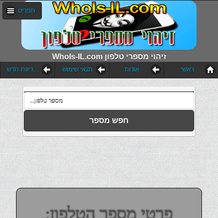
תפריט
WhoIs-IL.com זיהוי מספרי טלפון
ראשי
אודות
תנאי שימוש
הוסף דיווח חדש
חפש מספר
פרטי מספר הטלפון: