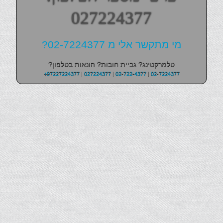
027224377
מי מתקשר אלי מ 02-7224377?
טלמרקטינג? גביית חובות? הונאות בטלפון?
+97227224377
|
027224377
|
02-722-4377
|
02-7224377