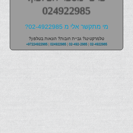
024922985
מי מתקשר אלי מ 02-4922985?
טלמרקטינג? גביית חובות? הונאות בטלפון?
+97224922985
|
024922985
|
02-492-2985
|
02-4922985