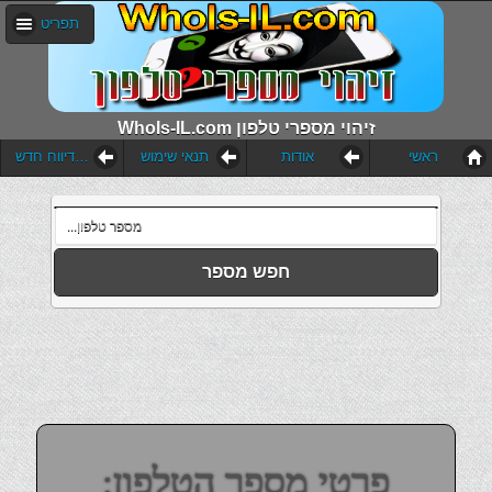
תפריט
WhoIs-IL.com זיהוי מספרי טלפון
ראשי
אודות
תנאי שימוש
הוסף דיווח חדש
חפש מספר
פרטי מספר הטלפון: