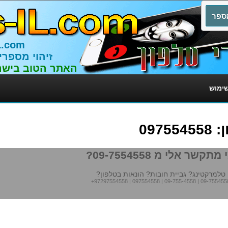
L.com
זיהוי מספרי
האתר הטוב בישר
שימוש
097
מתקשר אלי מ 09-7554558?
טלמרקטינג? גביית חובות? הונאות בטלפון?
+97297554558
|
097554558
|
09-755-4558
|
09-755455