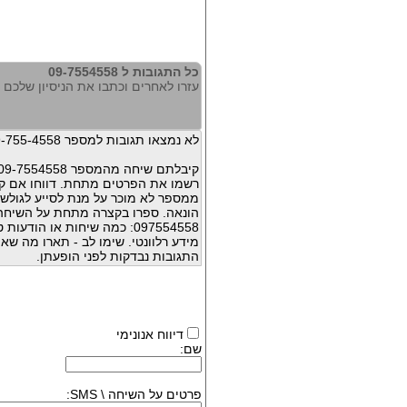
כל התגובות ל 09-7554558
עזרו לאחרים וכתבו את הניסיון שלכם עם 54558
לא נמצאו תגובות למספר 09-755-4558
קיבלתם שיחה מהמספר 09-7554558 ?
רשמו את הפרטים מתחת. דווחו אם קי
ממספר לא מוכר על מנת לסייע לגולשי
הונאה. ספרו בקצרה מתחת על השיח
097554558: כמה שיחות או הו
מידע רלוונטי. שימו לב - תארו מה שא
התגובות נבדקות לפני הופעתן.
דיווח אנונימי
שם:
פרטים על השיחה \ SMS: