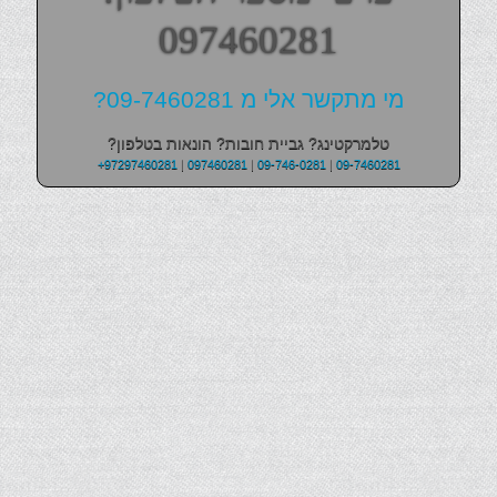
097460281
מי מתקשר אלי מ 09-7460281?
טלמרקטינג? גביית חובות? הונאות בטלפון?
+97297460281
|
097460281
|
09-746-0281
|
09-7460281