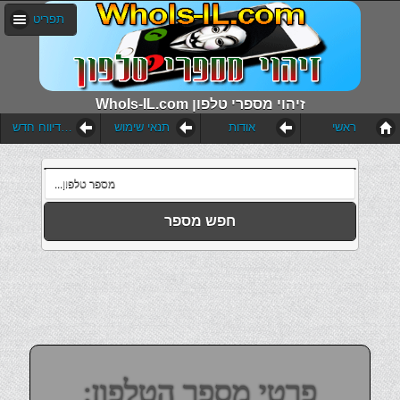
תפריט
WhoIs-IL.com זיהוי מספרי טלפון
ראשי
אודות
תנאי שימוש
הוסף דיווח חדש
חפש מספר
פרטי מספר הטלפון: