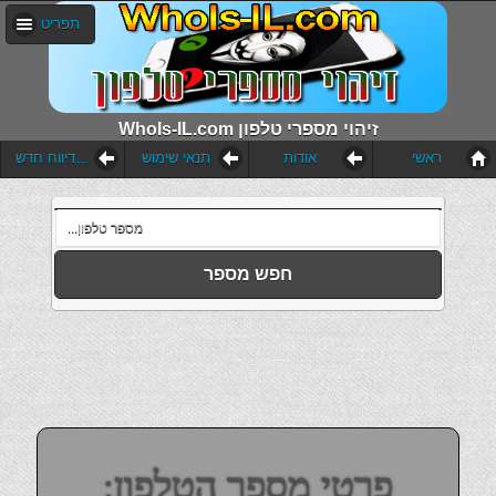
תפריט
WhoIs-IL.com זיהוי מספרי טלפון
ראשי
אודות
תנאי שימוש
הוסף דיווח חדש
חפש מספר
פרטי מספר הטלפון: