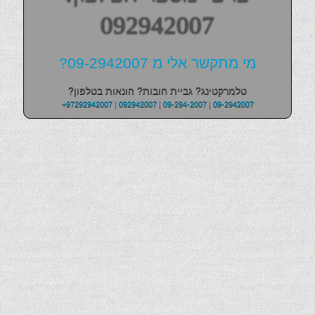
092942007
מי מתקשר אלי מ 09-2942007?
טלמרקטינג? גביית חובות? הונאות בטלפון?
+97292942007
|
092942007
|
09-294-2007
|
09-2942007