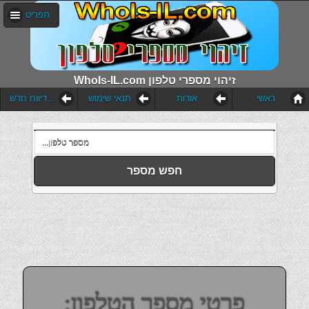
תפריט
WhoIs-IL.com זיהוי מספרי טלפון
ראשי
אודות
תנאי שימוש
הוסף דיווח חדש
חפש מספר
פרטי מספר הטלפון: