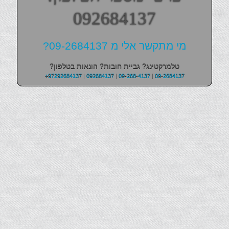
092684137
מי מתקשר אלי מ 09-2684137?
טלמרקטינג? גביית חובות? הונאות בטלפון?
+97292684137
|
092684137
|
09-268-4137
|
09-2684137