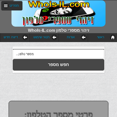
תפריט
WhoIs-IL.com זיהוי מספרי טלפון
ראשי
אודות
תנאי שימוש
הוסף דיווח חדש
חפש מספר
פרטי מספר הטלפון: