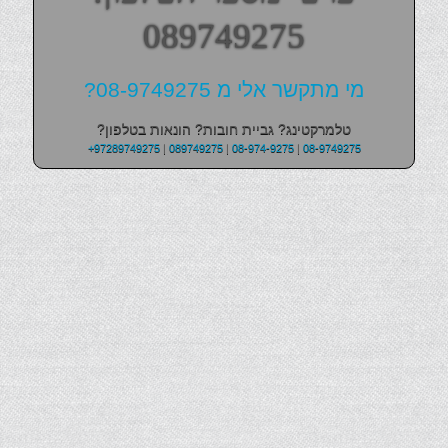
089749275
מי מתקשר אלי מ 08-9749275?
טלמרקטינג? גביית חובות? הונאות בטלפון?
+97289749275
|
089749275
|
08-974-9275
|
08-9749275