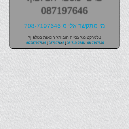
087197646
מי מתקשר אלי מ 08-7197646?
טלמרקטינג? גביית חובות? הונאות בטלפון?
+97287197646
|
087197646
|
08-719-7646
|
08-7197646