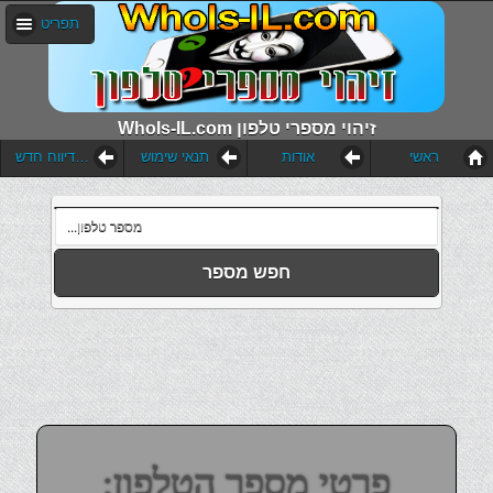
תפריט
WhoIs-IL.com זיהוי מספרי טלפון
ראשי
אודות
תנאי שימוש
הוסף דיווח חדש
חפש מספר
פרטי מספר הטלפון: