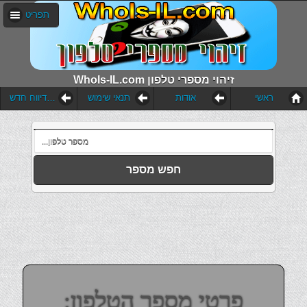
תפריט
WhoIs-IL.com זיהוי מספרי טלפון
ראשי
אודות
תנאי שימוש
הוסף דיווח חדש
חפש מספר
פרטי מספר הטלפון: