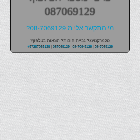
087069129
מי מתקשר אלי מ 08-7069129?
טלמרקטינג? גביית חובות? הונאות בטלפון?
+97287069129
|
087069129
|
08-706-9129
|
08-7069129