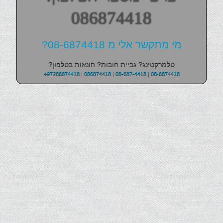
086874418
מי מתקשר אלי מ 08-6874418?
טלמרקטינג? גביית חובות? הונאות בטלפון?
+97286874418
|
086874418
|
08-687-4418
|
08-6874418