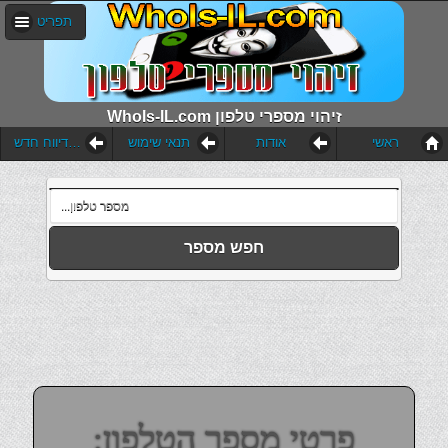
תפריט
WhoIs-IL.com זיהוי מספרי טלפון
ראשי
אודות
תנאי שימוש
הוסף דיווח חדש
חפש מספר
פרטי מספר הטלפון: