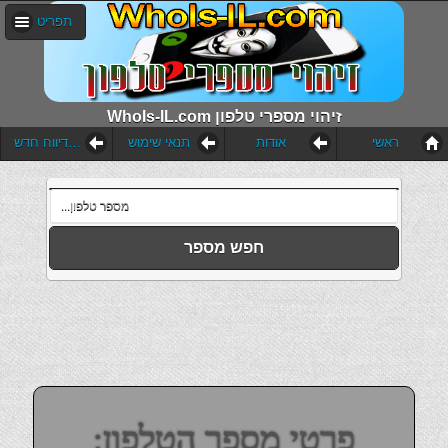
תפריט
WhoIs-IL.com זיהוי מספרי טלפון
ראשי
אודות
תנאי שימוש
הוסף דיווח חדש
חפש מספר
פרטי מספר הטלפון: