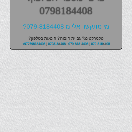
0798184408
מי מתקשר אלי מ 079-8184408?
טלמרקטינג? גביית חובות? הונאות בטלפון?
+972798184408
|
0798184408
|
079-818-4408
|
079-8184408