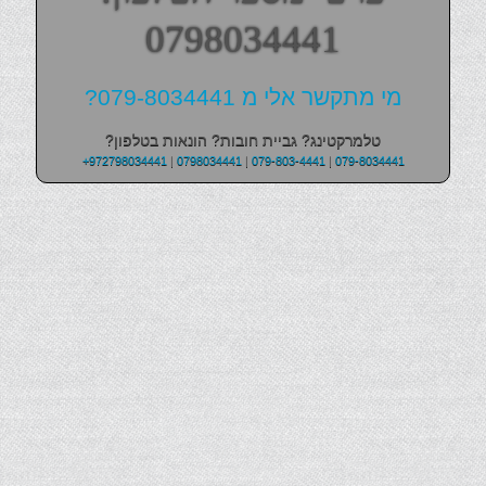
0798034441
מי מתקשר אלי מ 079-8034441?
טלמרקטינג? גביית חובות? הונאות בטלפון?
+972798034441
|
0798034441
|
079-803-4441
|
079-8034441