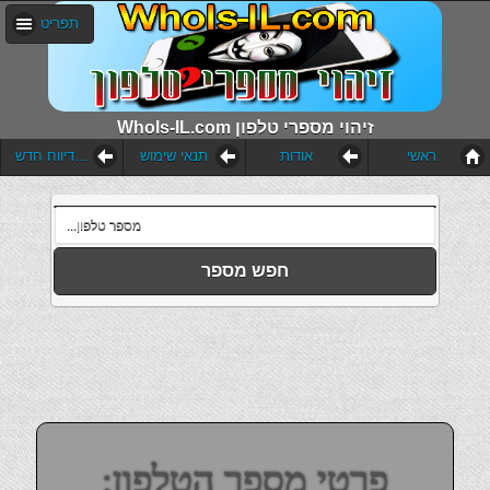
תפריט
WhoIs-IL.com זיהוי מספרי טלפון
ראשי
אודות
תנאי שימוש
הוסף דיווח חדש
חפש מספר
פרטי מספר הטלפון: