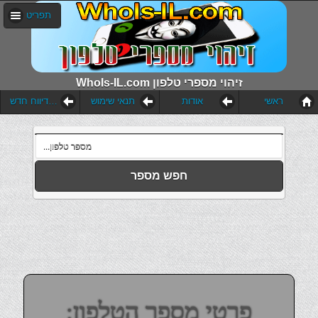
תפריט
WhoIs-IL.com זיהוי מספרי טלפון
ראשי
אודות
תנאי שימוש
הוסף דיווח חדש
חפש מספר
פרטי מספר הטלפון: