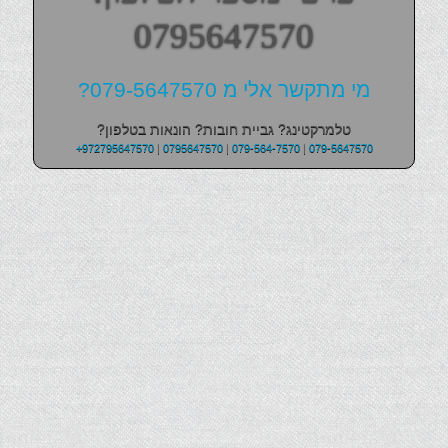
0795647570
מי מתקשר אלי מ 079-5647570?
טלמרקטינג? גביית חובות? הונאות בטלפון?
+972795647570
|
0795647570
|
079-564-7570
|
079-5647570