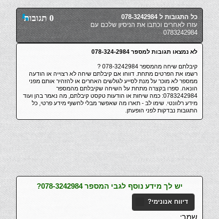
כל התגובות ל 078-3242984
0 תגובות
עזרו לאחרים וכתבו את הניסיון שלכם עם
0783242984
לא נמצאו תגובות למספר 078-324-2984
קיבלתם שיחה מהמספר 078-3242984 ?
רשמו את הפרטים מתחת. דווחו אם קיבלתם שיחה לא רצוייה או הודעה
ממספר לא מוכר על מנת לסייע לגולשים האחרים או להזהיר אותם מפני
הונאה. ספרו בקצרה מתחת על השיחה שקיבלתם מהמספר
0783242984: כמה שיחות או הודעות טקסט קיבלתם, מה נאמר בהן ועוד
מידע רלוונטי. שימו לב - תארו מה שאפשר מבלי לחשוף מידע פרטי, כל
התגובות נבדקות לפני הופעתן.
יש לך מידע נוסף לגבי המספר 078-3242984?
דיווח אנונימי?
שמך: