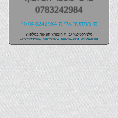
0783242984
מי מתקשר אלי מ 078-3242984?
טלמרקטינג? גביית חובות? הונאות בטלפון?
+972783242984
|
0783242984
|
078-324-2984
|
078-3242984