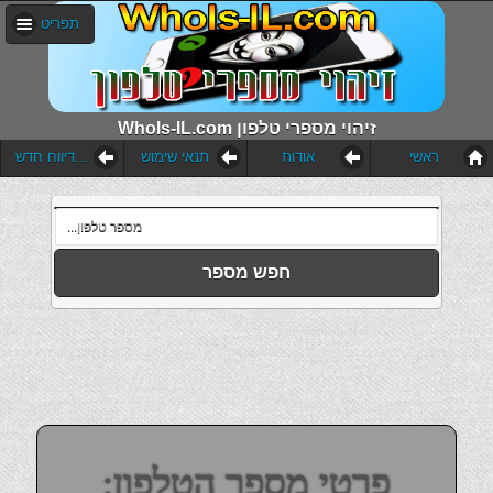
תפריט
WhoIs-IL.com זיהוי מספרי טלפון
ראשי
אודות
תנאי שימוש
הוסף דיווח חדש
חפש מספר
פרטי מספר הטלפון: