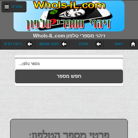
תפריט
WhoIs-IL.com זיהוי מספרי טלפון
ראשי
אודות
תנאי שימוש
הוסף דיווח חדש
חפש מספר
פרטי מספר הטלפון: