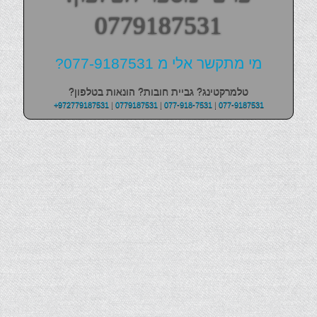
0779187531
מי מתקשר אלי מ 077-9187531?
טלמרקטינג? גביית חובות? הונאות בטלפון?
+972779187531
|
0779187531
|
077-918-7531
|
077-9187531