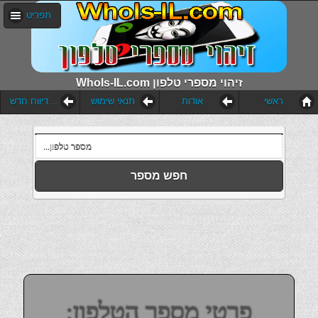
תפריט
WhoIs-IL.com זיהוי מספרי טלפון
ראשי
אודות
תנאי שימוש
הוסף דיווח חדש
חפש מספר
פרטי מספר הטלפון: