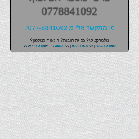
0778841092
מי מתקשר אלי מ 077-8841092?
טלמרקטינג? גביית חובות? הונאות בטלפון?
+972778841092
|
0778841092
|
077-884-1092
|
077-8841092