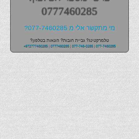
0777460285
מי מתקשר אלי מ 077-7460285?
טלמרקטינג? גביית חובות? הונאות בטלפון?
+972777460285
|
0777460285
|
077-746-0285
|
077-7460285