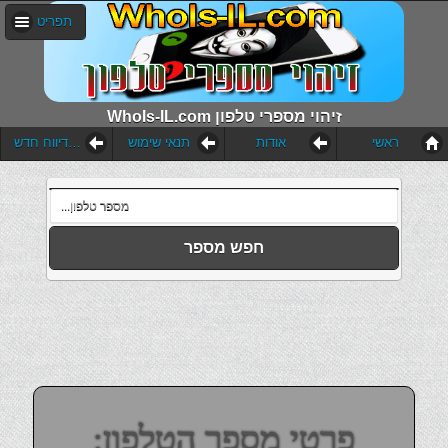
תפריט
WhoIs-IL.com זיהוי מספרי טלפון
ראשי
אודות
תנאי שימוש
הוסף דיווח חדש
חפש מספר
פרטי מספר הטלפון: