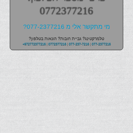
0772377216
מי מתקשר אלי מ 077-2377216?
טלמרקטינג? גביית חובות? הונאות בטלפון?
+972772377216
|
0772377216
|
077-237-7216
|
077-2377216