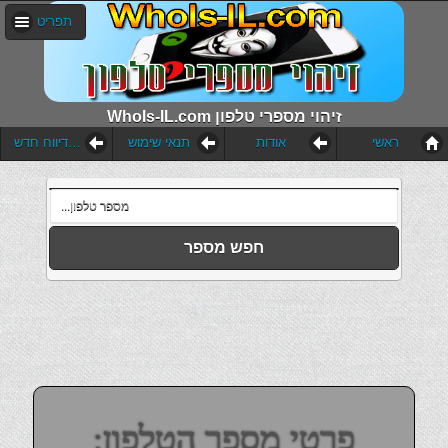
תפריט
WhoIs-IL.com זיהוי מספרי טלפון
ראשי
אודות
תנאי שימוש
הוסף דיווח חדש
חפש מספר
פרטי מספר הטלפון: